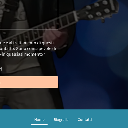
e e al trattamento di questi
 contatto. Sono consapevole di
o in qualsiasi momento*
ri
a
Home
Biografia
Contatti